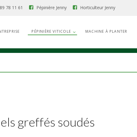
89 78 11 61
Pépinière Jenny
Horticulteur Jenny
NTREPRISE
PÉPINIÈRE VITICOLE
MACHINE À PLANTER
nels greffés soudés