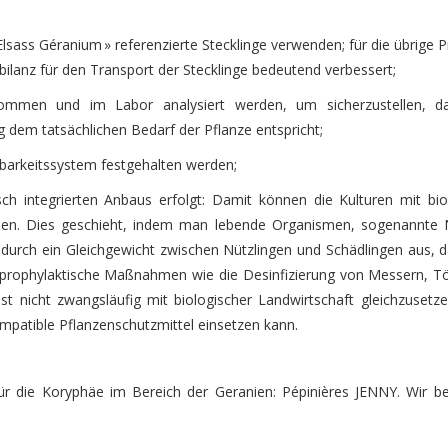
lsass Géranium » referenzierte Stecklinge verwenden; für die übrige 
fbilanz für den Transport der Stecklinge bedeutend verbessert;
mmen und im Labor analysiert werden, um sicherzustellen, d
 dem tatsächlichen Bedarf der Pflanze entspricht;
gbarkeitssystem festgehalten werden;
ch integrierten Anbaus erfolgt: Damit können die Kulturen mit bio
den. Dies geschieht, indem man lebende Organismen, sogenannte N
h durch ein Gleichgewicht zwischen Nützlingen und Schädlingen aus, d
aus prophylaktische Maßnahmen wie die Desinfizierung von Messern, 
 ist nicht zwangsläufig mit biologischer Landwirtschaft gleichzusetz
mpatible Pflanzenschutzmittel einsetzen kann.
für die Koryphäe im Bereich der Geranien: Pépinières JENNY. Wir be