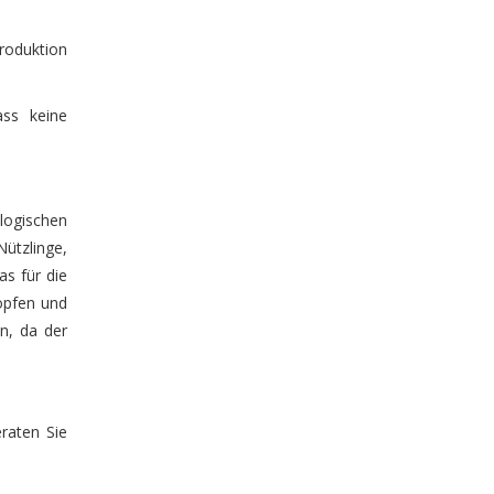
Produktion
ass keine
logischen
ützlinge,
as für die
Töpfen und
en, da der
raten Sie