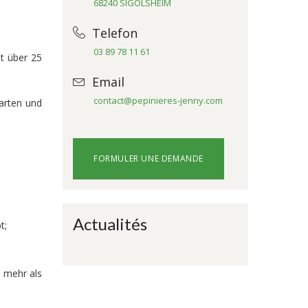
68240 SIGOLSHEIM
Telefon
03 89 78 11 61
t über 25
Email
contact@pepinieres-jenny.com
arten und
FORMULER UNE DEMANDE
Actualités
t;
 mehr als